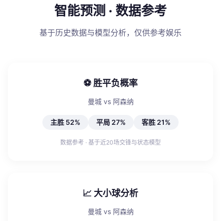
智能预测 · 数据参考
基于历史数据与模型分析，仅供参考娱乐
⚽ 胜平负概率
曼城 vs 阿森纳
主胜 52%
平局 27%
客胜 21%
数据参考 · 基于近20场交锋与状态模型
📈 大小球分析
曼城 vs 阿森纳