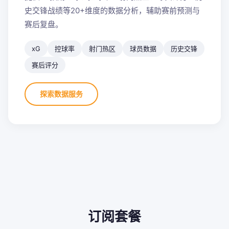
史交锋战绩等20+维度的数据分析，辅助赛前预测与
赛后复盘。
xG
控球率
射门热区
球员数据
历史交锋
赛后评分
探索数据服务
订阅套餐