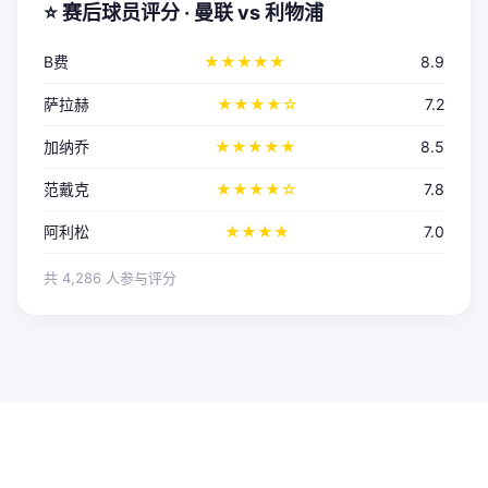
⭐ 赛后球员评分 · 曼联 vs 利物浦
B费
★★★★★
8.9
萨拉赫
★★★★☆
7.2
加纳乔
★★★★★
8.5
范戴克
★★★★☆
7.8
阿利松
★★★★
7.0
共 4,286 人参与评分