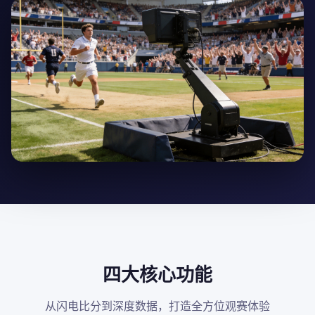
四大核心功能
从闪电比分到深度数据，打造全方位观赛体验