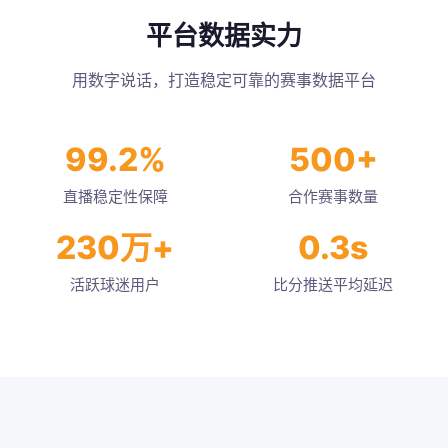
平台数据实力
用数字说话，打造稳定可靠的赛事数据平台
99.2%
500+
直播稳定性保障
合作赛事数量
230万+
0.3s
活跃球迷用户
比分推送平均延迟