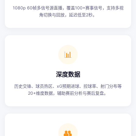
1080p 60帧多信号源直播，覆盖100+赛事信号，支持多视
角切换与回放，延迟低至2秒。
📊
深度数据
历史交锋、球员热区、xG预期进球、控球率、射门分布等
20+维度数据，辅助赛前分析与赛后复盘。
👥