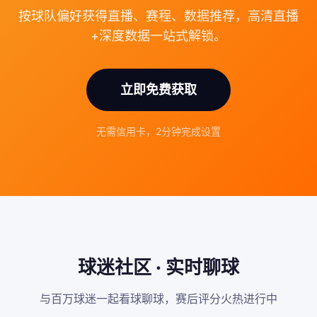
按球队偏好获得直播、赛程、数据推荐，高清直播
+深度数据一站式解锁。
立即免费获取
无需信用卡，2分钟完成设置
球迷社区 · 实时聊球
与百万球迷一起看球聊球，赛后评分火热进行中