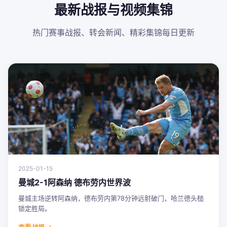
最新战报与视频集锦
热门赛事战报、转会新闻、精彩集锦每日更新
2025-01-15
曼城2-1阿森纳 德布劳内世界波
曼城主场逆转阿森纳，德布劳内第78分钟远射破门，哈兰德头槌
锁定胜局。