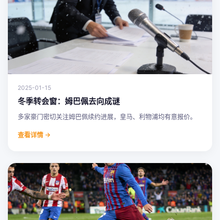
2025-01-15
冬季转会窗：姆巴佩去向成谜
多家豪门密切关注姆巴佩续约进展，皇马、利物浦均有意报价。
查看详情 →