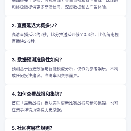
基础版完全免费，可观看部分赛事直播和赛后集锦。球迷版
和终极版提供更多高清信号、深度数据和去广告体验。
2. 直播延迟大概多少？
高清直播延迟约2秒，比分推送延迟低至0.3秒，比传统电视
直播快2-3秒。
3. 数据预测准确性如何？
预测基于历史数据与智能模型分析，仅作为参考娱乐，不构
成任何投注建议。准确率因赛事而异。
4. 如何查看战报和集锦？
首页「最新战报」板块实时更新比赛战报与精彩集锦，也可
在赛事详情页查看历史战报。
5. 社区有哪些规则？