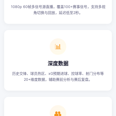
1080p 60帧多信号源直播，覆盖100+赛事信号，支持多视
角切换与回放，延迟低至2秒。
📊
深度数据
历史交锋、球员热区、xG预期进球、控球率、射门分布等
20+维度数据，辅助赛前分析与赛后复盘。
👥