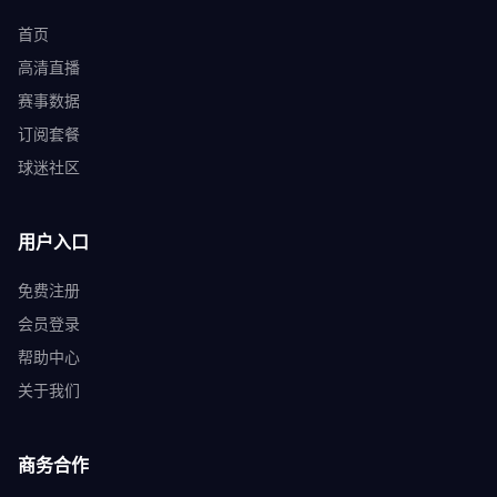
首页
高清直播
赛事数据
订阅套餐
球迷社区
用户入口
免费注册
会员登录
帮助中心
关于我们
商务合作