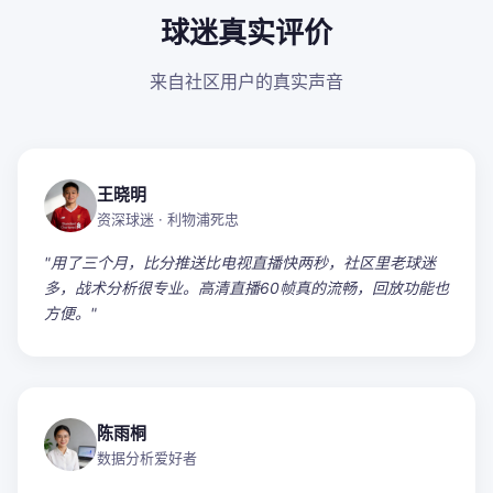
球迷真实评价
来自社区用户的真实声音
王晓明
资深球迷 · 利物浦死忠
"用了三个月，比分推送比电视直播快两秒，社区里老球迷
多，战术分析很专业。高清直播60帧真的流畅，回放功能也
方便。"
陈雨桐
数据分析爱好者