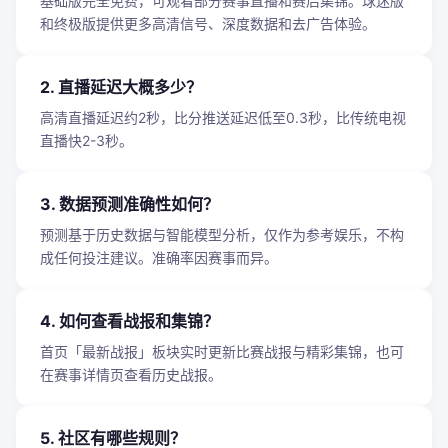
基础版完全免费，可观看部分赛事直播和赛后集锦。球迷版
和终极版提供更多高清信号、深度数据和去广告体验。
2. 直播延迟大概多少？
高清直播延迟约2秒，比分推送延迟低至0.3秒，比传统电视
直播快2-3秒。
3. 数据预测准确性如何？
预测基于历史数据与智能模型分析，仅作为参考娱乐，不构
成任何投注建议。准确率因赛事而异。
4. 如何查看战报和集锦？
首页「最新战报」板块实时更新比赛战报与精彩集锦，也可
在赛事详情页查看历史战报。
5. 社区有哪些规则？