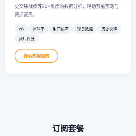
史交锋战绩等20+维度的数据分析，辅助赛前预测与
赛后复盘。
xG
控球率
射门热区
球员数据
历史交锋
赛后评分
探索数据服务
订阅套餐