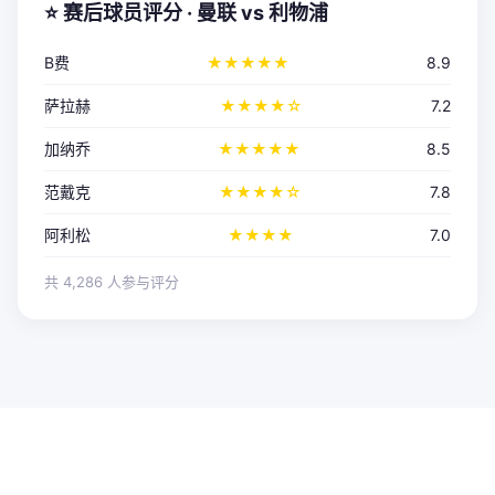
⭐ 赛后球员评分 · 曼联 vs 利物浦
B费
★★★★★
8.9
萨拉赫
★★★★☆
7.2
加纳乔
★★★★★
8.5
范戴克
★★★★☆
7.8
阿利松
★★★★
7.0
共 4,286 人参与评分