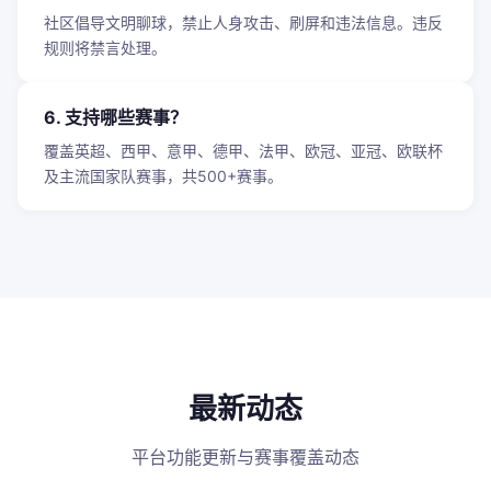
社区倡导文明聊球，禁止人身攻击、刷屏和违法信息。违反
规则将禁言处理。
6. 支持哪些赛事？
覆盖英超、西甲、意甲、德甲、法甲、欧冠、亚冠、欧联杯
及主流国家队赛事，共500+赛事。
最新动态
平台功能更新与赛事覆盖动态