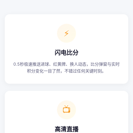
⚡
闪电比分
0.5秒极速推送进球、红黄牌、换人动态，比分弹窗与实时
积分变化一目了然，不错过任何关键时刻。
📺
高清直播