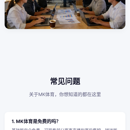
常见问题
关于MK体育，你想知道的都在这里
1. MK体育是免费的吗？