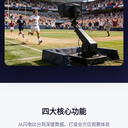
四大核心功能
从闪电比分到深度数据，打造全方位观赛体验