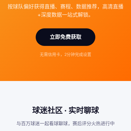
按球队偏好获得直播、赛程、数据推荐，高清直播
+深度数据一站式解锁。
立即免费获取
无需信用卡，2分钟完成设置
球迷社区 · 实时聊球
与百万球迷一起看球聊球，赛后评分火热进行中