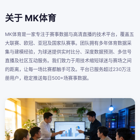
关于 MK体育
MK体育是一家专注于赛事数据与高清直播的技术平台，覆盖五
大联赛、欧冠、亚冠及国家队赛事。团队拥有多年体育数据采
集与建模经验，为球迷提供实时比分、深度数据预测、多信号
直播及社区互动服务。我们致力于用技术缩短球迷与赛场之间
的距离，让每一场比赛都触手可及。平台已服务超过230万注
册用户，稳定推送每日500+场赛事数据。