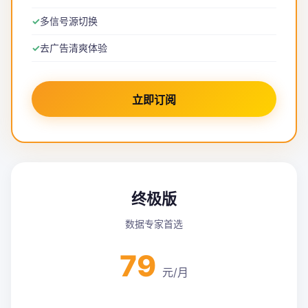
多信号源切换
去广告清爽体验
立即订阅
终极版
数据专家首选
79
元/月