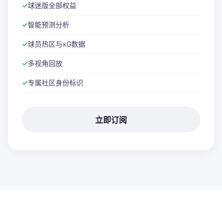
球迷版全部权益
智能预测分析
球员热区与xG数据
多视角回放
专属社区身份标识
立即订阅