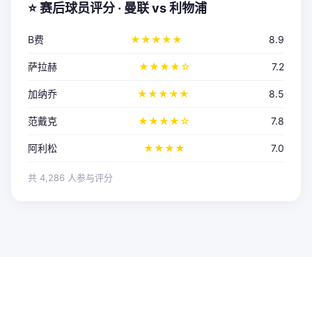
⭐ 赛后球员评分 · 曼联 vs 利物浦
B费
★★★★★
8.9
萨拉赫
★★★★☆
7.2
加纳乔
★★★★★
8.5
范戴克
★★★★☆
7.8
阿利松
★★★★
7.0
共 4,286 人参与评分