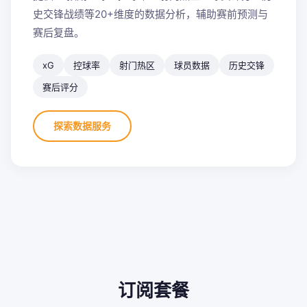
史交锋战绩等20+维度的数据分析，辅助赛前预测与
赛后复盘。
xG
控球率
射门热区
球员数据
历史交锋
赛后评分
探索数据服务
订阅套餐