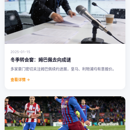
2025-01-15
冬季转会窗：姆巴佩去向成谜
多家豪门密切关注姆巴佩续约进展，皇马、利物浦均有意报价。
查看详情 →