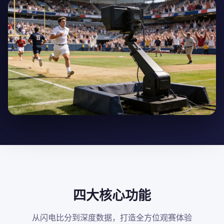
四大核心功能
从闪电比分到深度数据，打造全方位观赛体验