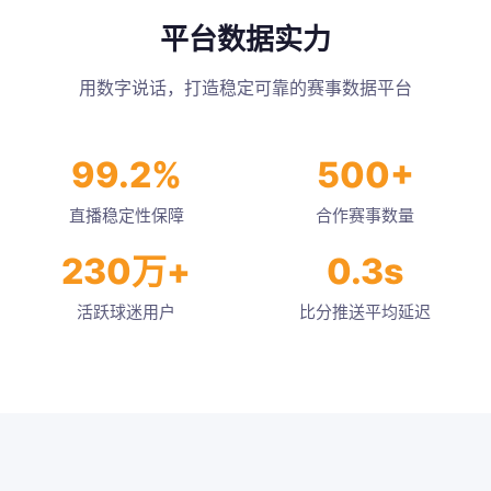
平台数据实力
用数字说话，打造稳定可靠的赛事数据平台
99.2%
500+
直播稳定性保障
合作赛事数量
230万+
0.3s
活跃球迷用户
比分推送平均延迟