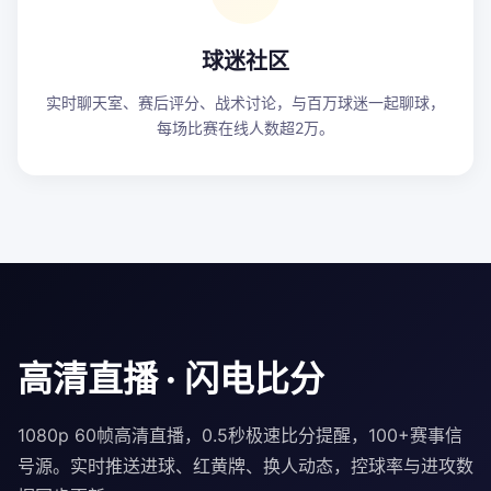
球迷社区
实时聊天室、赛后评分、战术讨论，与百万球迷一起聊球，
每场比赛在线人数超2万。
高清直播 · 闪电比分
1080p 60帧高清直播，0.5秒极速比分提醒，100+赛事信
号源。实时推送进球、红黄牌、换人动态，控球率与进攻数