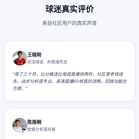
球迷真实评价
来自社区用户的真实声音
王晓明
资深球迷 · 利物浦死忠
"用了三个月，比分推送比电视直播快两秒，社区里老球迷
多，战术分析很专业。高清直播60帧真的流畅，回放功能也
方便。"
陈雨桐
数据分析爱好者