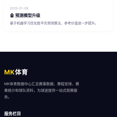
2025-01-08
🤖 预测模型升级
基于机器学习优化胜平负预测算法，参考价值进一步提升。
MK
体育
MK体育数据中心汇总赛事数据、赛程安排、赛
果统计和球队资料，为球迷提供一站式观赛服
务。
服务栏目