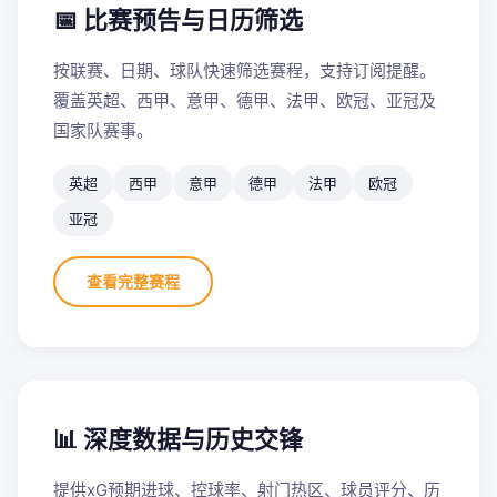
📅 比赛预告与日历筛选
按联赛、日期、球队快速筛选赛程，支持订阅提醒。
覆盖英超、西甲、意甲、德甲、法甲、欧冠、亚冠及
国家队赛事。
英超
西甲
意甲
德甲
法甲
欧冠
亚冠
查看完整赛程
📊 深度数据与历史交锋
提供xG预期进球、控球率、射门热区、球员评分、历