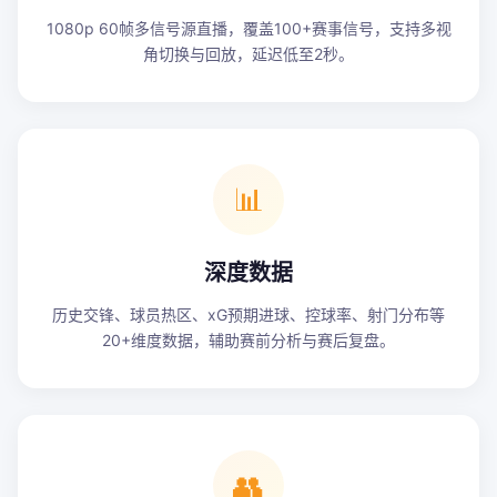
1080p 60帧多信号源直播，覆盖100+赛事信号，支持多视
角切换与回放，延迟低至2秒。
📊
深度数据
历史交锋、球员热区、xG预期进球、控球率、射门分布等
20+维度数据，辅助赛前分析与赛后复盘。
👥