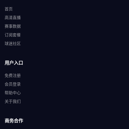
首页
高清直播
赛事数据
订阅套餐
球迷社区
用户入口
免费注册
会员登录
帮助中心
关于我们
商务合作