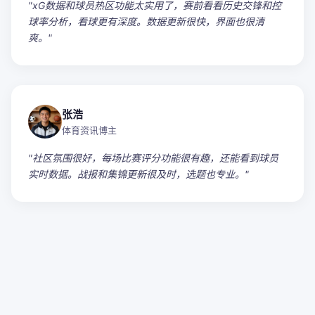
"xG数据和球员热区功能太实用了，赛前看看历史交锋和控
球率分析，看球更有深度。数据更新很快，界面也很清
爽。"
张浩
体育资讯博主
"社区氛围很好，每场比赛评分功能很有趣，还能看到球员
实时数据。战报和集锦更新很及时，选题也专业。"