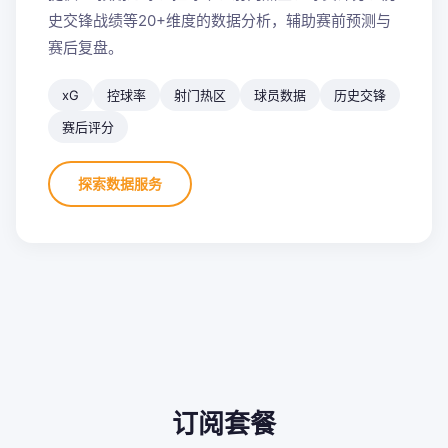
史交锋战绩等20+维度的数据分析，辅助赛前预测与
赛后复盘。
xG
控球率
射门热区
球员数据
历史交锋
赛后评分
探索数据服务
订阅套餐