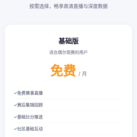
按需选择，畅享高清直播与深度数据
基础版
适合偶尔观赛的用户
免费
/ 月
免费赛事直播
赛后集锦回顾
基础比分推送
社区基础互动