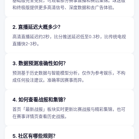
基础版完全免费，可观看部分赛事直播和赛后集锦。球迷版
和终极版提供更多高清信号、深度数据和去广告体验。
2. 直播延迟大概多少？
高清直播延迟约2秒，比分推送延迟低至0.3秒，比传统电视
直播快2-3秒。
3. 数据预测准确性如何？
预测基于历史数据与智能模型分析，仅作为参考娱乐，不构
成任何投注建议。准确率因赛事而异。
4. 如何查看战报和集锦？
首页「最新战报」板块实时更新比赛战报与精彩集锦，也可
在赛事详情页查看历史战报。
5. 社区有哪些规则？