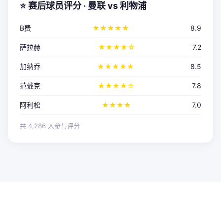
⭐ 赛后球员评分 · 曼联 vs 利物浦
B费
★★★★★
8.9
萨拉赫
★★★★☆
7.2
加纳乔
★★★★★
8.5
范戴克
★★★★☆
7.8
阿利松
★★★★
7.0
共 4,286 人参与评分