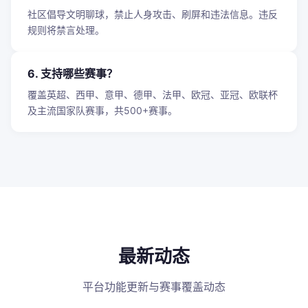
社区倡导文明聊球，禁止人身攻击、刷屏和违法信息。违反
规则将禁言处理。
6. 支持哪些赛事？
覆盖英超、西甲、意甲、德甲、法甲、欧冠、亚冠、欧联杯
及主流国家队赛事，共500+赛事。
最新动态
平台功能更新与赛事覆盖动态