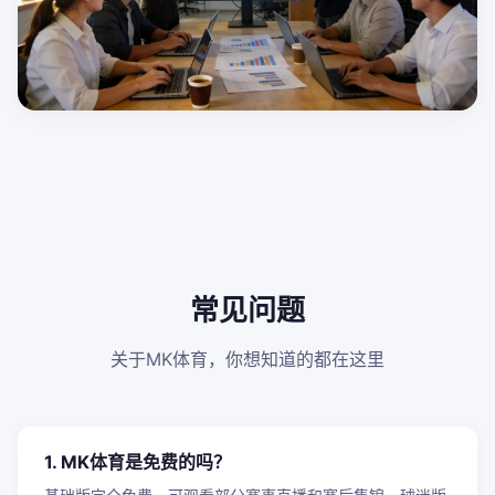
常见问题
关于MK体育，你想知道的都在这里
1. MK体育是免费的吗？