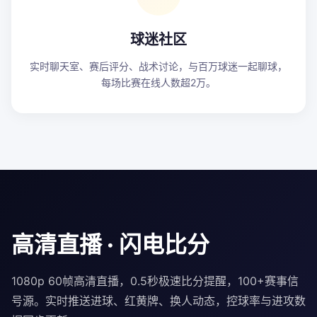
球迷社区
实时聊天室、赛后评分、战术讨论，与百万球迷一起聊球，
每场比赛在线人数超2万。
高清直播 · 闪电比分
1080p 60帧高清直播，0.5秒极速比分提醒，100+赛事信
号源。实时推送进球、红黄牌、换人动态，控球率与进攻数