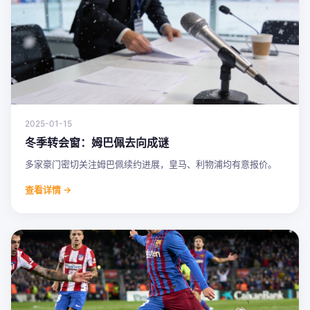
2025-01-15
冬季转会窗：姆巴佩去向成谜
多家豪门密切关注姆巴佩续约进展，皇马、利物浦均有意报价。
查看详情 →