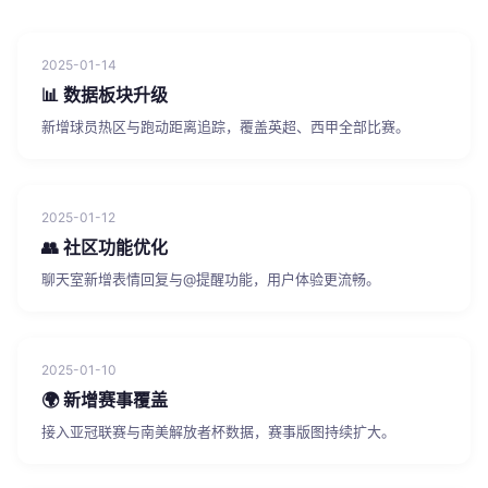
2025-01-14
📊 数据板块升级
新增球员热区与跑动距离追踪，覆盖英超、西甲全部比赛。
2025-01-12
👥 社区功能优化
聊天室新增表情回复与@提醒功能，用户体验更流畅。
2025-01-10
🌍 新增赛事覆盖
接入亚冠联赛与南美解放者杯数据，赛事版图持续扩大。